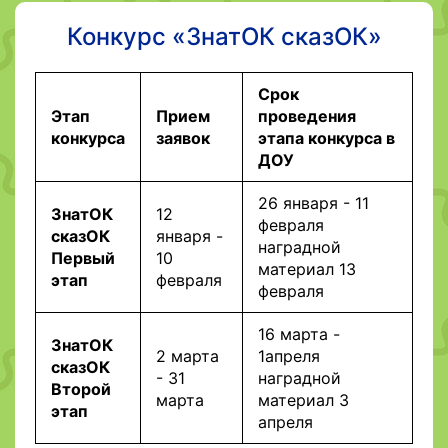
Конкурс «ЗнатОК сказОК»
Cрок
Этап
Прием
проведения
конкурса
заявок
этапа конкурса в
ДОУ
26 января - 11
ЗнатОК
12
февраля
сказОК
января -
наградной
Первый
10
материал 13
этап
февраля
февраля
16 марта -
ЗнатОК
2 марта
1апреля
сказОК
- 31
наградной
Второй
марта
материал 3
этап
апреля